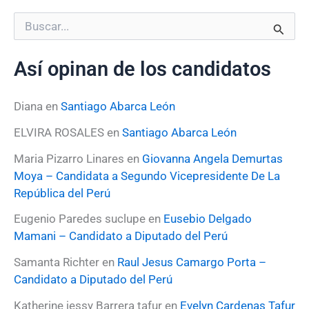
B
u
s
Así opinan de los candidatos
c
a
r
Diana
en
Santiago Abarca León
p
o
ELVIRA ROSALES
en
Santiago Abarca León
r
:
Maria Pizarro Linares
en
Giovanna Angela Demurtas
Moya – Candidata a Segundo Vicepresidente De La
República del Perú
Eugenio Paredes suclupe
en
Eusebio Delgado
Mamani – Candidato a Diputado del Perú
Samanta Richter
en
Raul Jesus Camargo Porta –
Candidato a Diputado del Perú
Katherine jessy Barrera tafur
en
Evelyn Cardenas Tafur