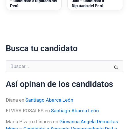
– Candidato a Diputado del
Jara – Candidata a
Perú
Diputado del Perú
Busca tu candidato
B
u
s
Así opinan de los candidatos
c
a
r
Diana
en
Santiago Abarca León
p
o
ELVIRA ROSALES
en
Santiago Abarca León
r
:
Maria Pizarro Linares
en
Giovanna Angela Demurtas
Moya – Candidata a Segundo Vicepresidente De La