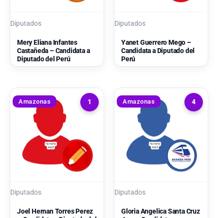
Diputados
Diputados
Mery Eliana Infantes
Yanet Guerrero Mego –
Castañeda – Candidata a
Candidata a Diputado del
Diputado del Perú
Perú
Amazonas
Amazonas
1
4
Diputados
Diputados
Joel Hernan Torres Perez
Gloria Angelica Santa Cruz