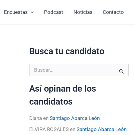
Encuestas
Podcast
Noticias
Contacto
Busca tu candidato
B
u
s
Así opinan de los
c
a
candidatos
r
p
o
Diana
en
Santiago Abarca León
r
:
ELVIRA ROSALES
en
Santiago Abarca León