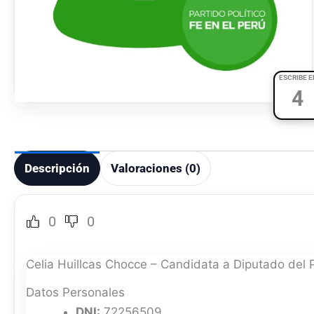
ESCRIBE E
4
Descripción
Valoraciones (0)
0
0
Celia Huillcas Chocce – Candidata a Diputado del 
Datos Personales
DNI:
72256509