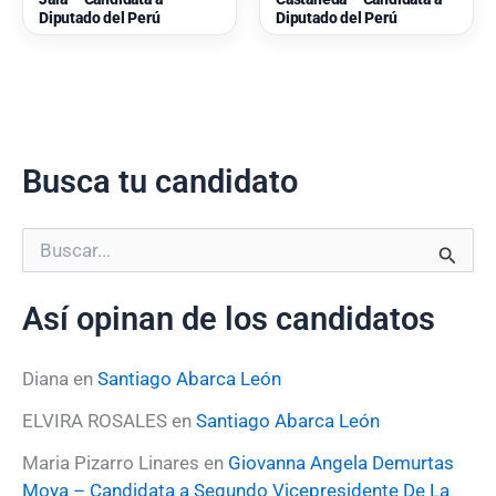
Diputado del Perú
Diputado del Perú
Busca tu candidato
B
u
s
Así opinan de los candidatos
c
a
r
Diana
en
Santiago Abarca León
p
o
ELVIRA ROSALES
en
Santiago Abarca León
r
:
Maria Pizarro Linares
en
Giovanna Angela Demurtas
Moya – Candidata a Segundo Vicepresidente De La