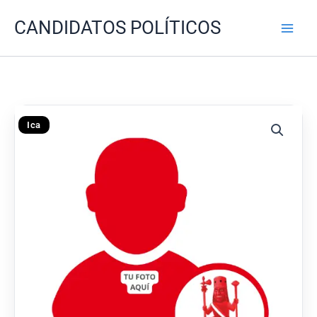
Ir
CANDIDATOS POLÍTICOS
al
contenido
Ica