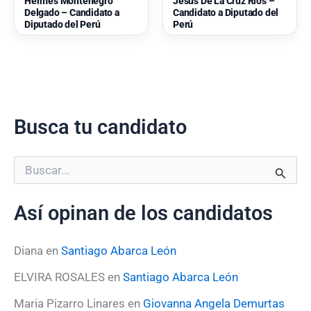
Hermes Montenegro
Jesus De La Cruz Rios –
Delgado – Candidato a
Candidato a Diputado del
Diputado del Perú
Perú
Busca tu candidato
B
u
s
Así opinan de los candidatos
c
a
r
Diana
en
Santiago Abarca León
p
o
ELVIRA ROSALES
en
Santiago Abarca León
r
:
Maria Pizarro Linares
en
Giovanna Angela Demurtas