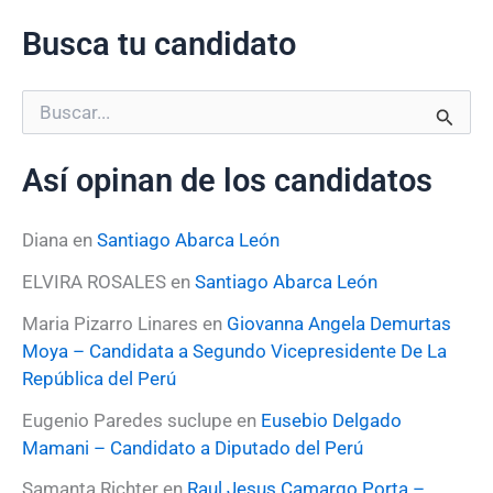
Busca tu candidato
B
u
s
Así opinan de los candidatos
c
a
r
Diana
en
Santiago Abarca León
p
o
ELVIRA ROSALES
en
Santiago Abarca León
r
:
Maria Pizarro Linares
en
Giovanna Angela Demurtas
Moya – Candidata a Segundo Vicepresidente De La
República del Perú
Eugenio Paredes suclupe
en
Eusebio Delgado
Mamani – Candidato a Diputado del Perú
Samanta Richter
en
Raul Jesus Camargo Porta –