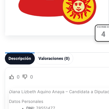
ESCRIBE E
4
Descripción
Valoraciones (0)
0
0
Diana Lizbeth Aquino Anaya – Candidata a Diputad
Datos Personales
DNI:
78551477