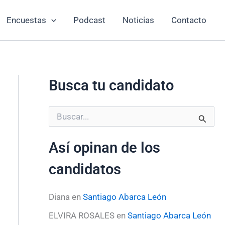
Encuestas
Podcast
Noticias
Contacto
Busca tu candidato
B
u
s
Así opinan de los
c
a
candidatos
r
p
o
Diana
en
Santiago Abarca León
r
:
ELVIRA ROSALES
en
Santiago Abarca León