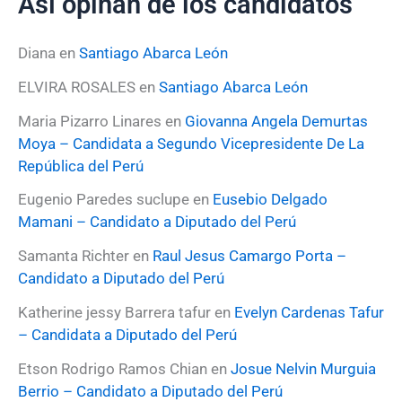
Así opinan de los candidatos
c
a
r
Diana
en
Santiago Abarca León
p
o
ELVIRA ROSALES
en
Santiago Abarca León
r
:
Maria Pizarro Linares
en
Giovanna Angela Demurtas
Moya – Candidata a Segundo Vicepresidente De La
República del Perú
Eugenio Paredes suclupe
en
Eusebio Delgado
Mamani – Candidato a Diputado del Perú
Samanta Richter
en
Raul Jesus Camargo Porta –
Candidato a Diputado del Perú
Katherine jessy Barrera tafur
en
Evelyn Cardenas Tafur
– Candidata a Diputado del Perú
Etson Rodrigo Ramos Chian
en
Josue Nelvin Murguia
Berrio – Candidato a Diputado del Perú