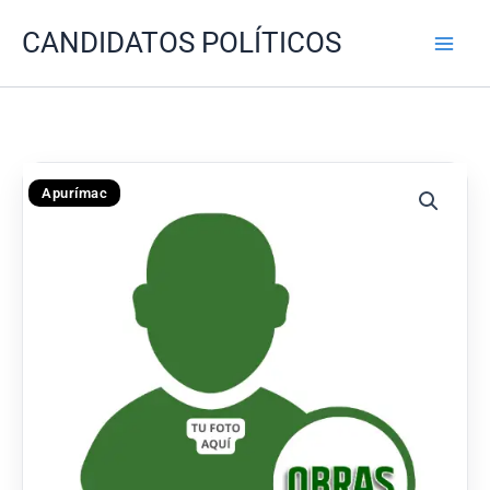
Ir
CANDIDATOS POLÍTICOS
al
contenido
Apurímac