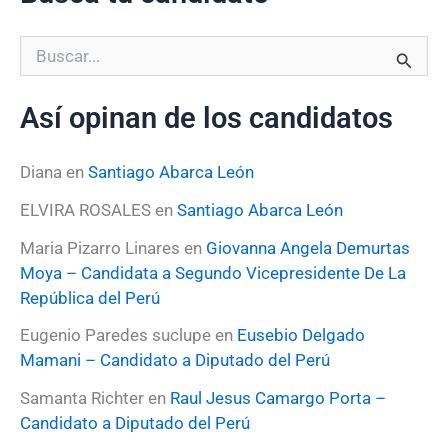
B
u
s
Así opinan de los candidatos
c
a
r
Diana
en
Santiago Abarca León
p
o
ELVIRA ROSALES
en
Santiago Abarca León
r
:
Maria Pizarro Linares
en
Giovanna Angela Demurtas
Moya – Candidata a Segundo Vicepresidente De La
República del Perú
Eugenio Paredes suclupe
en
Eusebio Delgado
Mamani – Candidato a Diputado del Perú
Samanta Richter
en
Raul Jesus Camargo Porta –
Candidato a Diputado del Perú