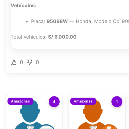
Vehículos:
Placa:
95098W
— Honda, Modelo Cb190R,
Total vehículos:
S/ 6,000.00
0
0
Amazonas
Amazonas
4
1