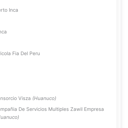
to Inca
nca
icola Fia Del Peru
nsorcio Visza
(Huanuco)
mpañia De Servicios Multiples Zawil Empresa
Huanuco)