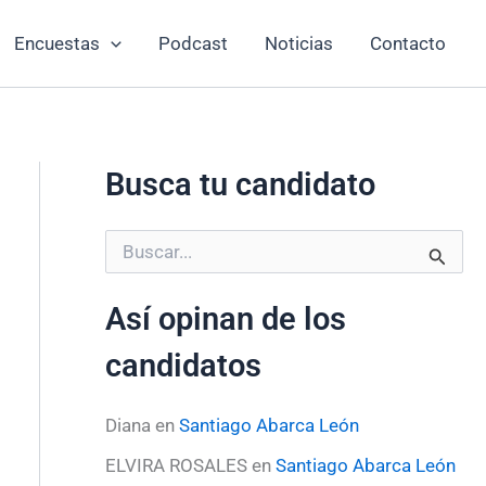
Encuestas
Podcast
Noticias
Contacto
Busca tu candidato
B
u
s
Así opinan de los
c
a
candidatos
r
p
o
Diana
en
Santiago Abarca León
r
:
ELVIRA ROSALES
en
Santiago Abarca León