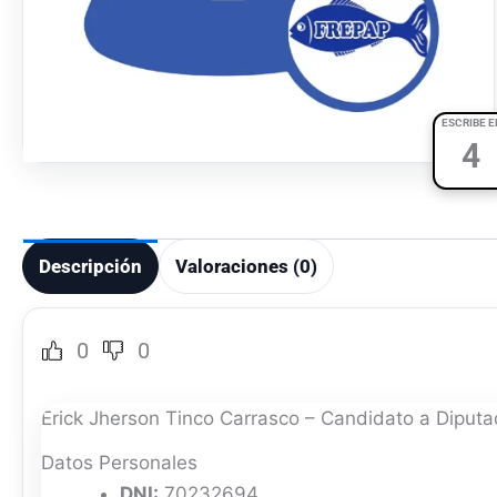
ESCRIBE E
4
Descripción
Valoraciones (0)
0
0
Erick Jherson Tinco Carrasco – Candidato a Diputa
Datos Personales
DNI:
70232694