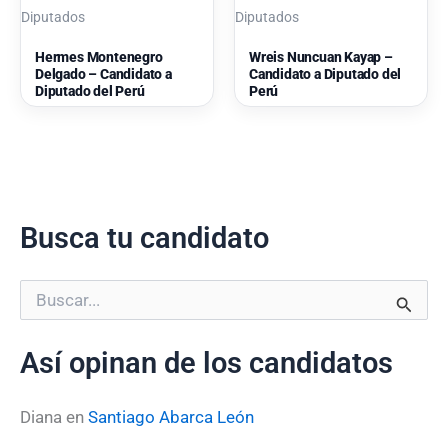
Diputados
Diputados
Hermes Montenegro
Wreis Nuncuan Kayap –
Delgado – Candidato a
Candidato a Diputado del
Diputado del Perú
Perú
Busca tu candidato
B
u
s
Así opinan de los candidatos
c
a
r
Diana
en
Santiago Abarca León
p
o