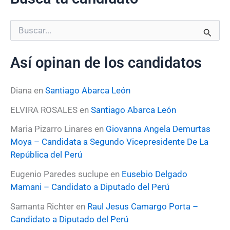
B
u
s
Así opinan de los candidatos
c
a
r
Diana
en
Santiago Abarca León
p
o
ELVIRA ROSALES
en
Santiago Abarca León
r
:
Maria Pizarro Linares
en
Giovanna Angela Demurtas
Moya – Candidata a Segundo Vicepresidente De La
República del Perú
Eugenio Paredes suclupe
en
Eusebio Delgado
Mamani – Candidato a Diputado del Perú
Samanta Richter
en
Raul Jesus Camargo Porta –
Candidato a Diputado del Perú