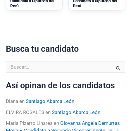
Candidata a Diputado del
Candidato a Diputado del
Perú
Perú
Busca tu candidato
B
u
s
Así opinan de los candidatos
c
a
r
Diana
en
Santiago Abarca León
p
o
ELVIRA ROSALES
en
Santiago Abarca León
r
:
Maria Pizarro Linares
en
Giovanna Angela Demurtas
Moya – Candidata a Segundo Vicepresidente De La