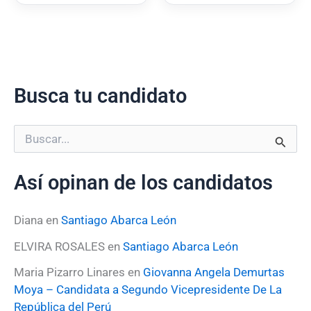
Busca tu candidato
B
u
s
Así opinan de los candidatos
c
a
r
Diana
en
Santiago Abarca León
p
o
ELVIRA ROSALES
en
Santiago Abarca León
r
:
Maria Pizarro Linares
en
Giovanna Angela Demurtas
Moya – Candidata a Segundo Vicepresidente De La
República del Perú