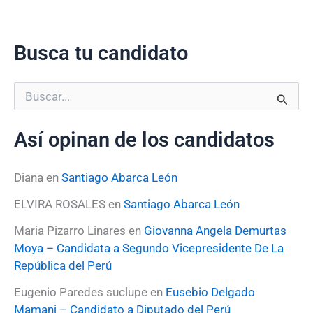
Busca tu candidato
B
u
s
Así opinan de los candidatos
c
a
r
Diana
en
Santiago Abarca León
p
o
ELVIRA ROSALES
en
Santiago Abarca León
r
:
Maria Pizarro Linares
en
Giovanna Angela Demurtas
Moya – Candidata a Segundo Vicepresidente De La
República del Perú
Eugenio Paredes suclupe
en
Eusebio Delgado
Mamani – Candidato a Diputado del Perú