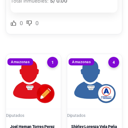
Total inmuebles:
S/ 0.00
0
0
Amazonas
Amazonas
1
4
Diputados
Diputados
Joel Hernan Torres Perez
Shirley Lorenza Vela Peña