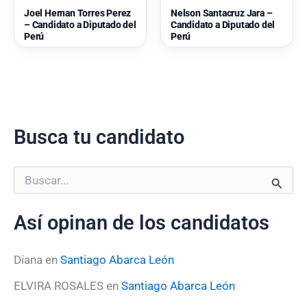
Joel Hernan Torres Perez
Nelson Santacruz Jara –
– Candidato a Diputado del
Candidato a Diputado del
Perú
Perú
Busca tu candidato
B
u
s
Así opinan de los candidatos
c
a
r
Diana
en
Santiago Abarca León
p
o
ELVIRA ROSALES
en
Santiago Abarca León
r
: