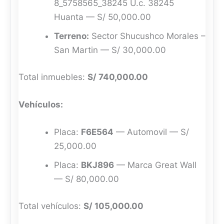
8_5758565_38245 U.c. 38245
Huanta — S/ 50,000.00
Terreno:
Sector Shucushco Morales –
San Martin — S/ 30,000.00
Total inmuebles:
S/ 740,000.00
Vehículos:
Placa:
F6E564
— Automovil — S/
25,000.00
Placa:
BKJ896
— Marca Great Wall
— S/ 80,000.00
Total vehículos:
S/ 105,000.00