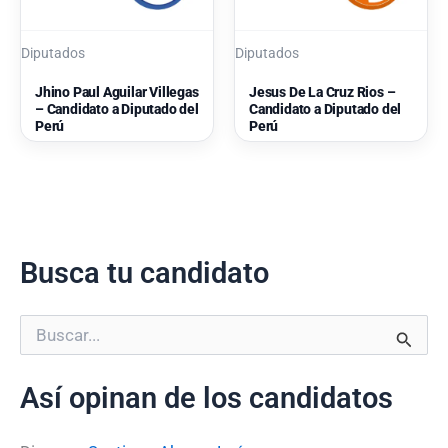
Diputados
Diputados
Jhino Paul Aguilar Villegas
Jesus De La Cruz Rios –
– Candidato a Diputado del
Candidato a Diputado del
Perú
Perú
Busca tu candidato
B
u
s
Así opinan de los candidatos
c
a
r