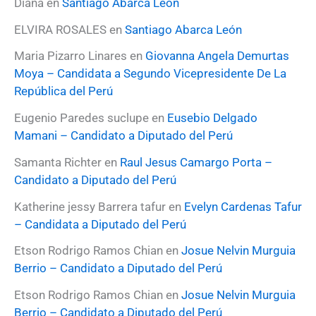
Diana
en
Santiago Abarca León
p
o
ELVIRA ROSALES
en
Santiago Abarca León
r
:
Maria Pizarro Linares
en
Giovanna Angela Demurtas
Moya – Candidata a Segundo Vicepresidente De La
República del Perú
Eugenio Paredes suclupe
en
Eusebio Delgado
Mamani – Candidato a Diputado del Perú
Samanta Richter
en
Raul Jesus Camargo Porta –
Candidato a Diputado del Perú
Katherine jessy Barrera tafur
en
Evelyn Cardenas Tafur
– Candidata a Diputado del Perú
Etson Rodrigo Ramos Chian
en
Josue Nelvin Murguia
Berrio – Candidato a Diputado del Perú
Etson Rodrigo Ramos Chian
en
Josue Nelvin Murguia
Berrio – Candidato a Diputado del Perú