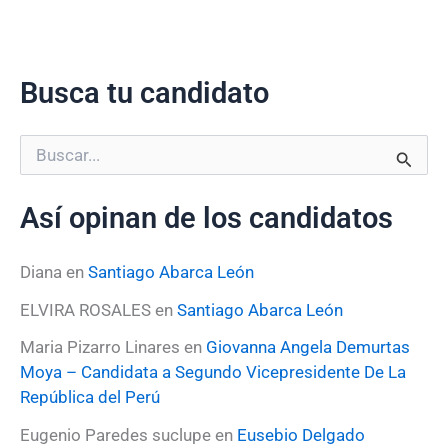
Busca tu candidato
B
u
s
Así opinan de los candidatos
c
a
r
Diana
en
Santiago Abarca León
p
o
ELVIRA ROSALES
en
Santiago Abarca León
r
:
Maria Pizarro Linares
en
Giovanna Angela Demurtas
Moya – Candidata a Segundo Vicepresidente De La
República del Perú
Eugenio Paredes suclupe
en
Eusebio Delgado