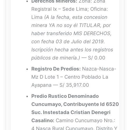
Derechos Mineros:
Zona: Zona
Registral Ix – Sede Lima; Oficina:
Lima
(A la fecha, esta concesion
minera YA no soy él TITULAR, por
haber transferido MIS DERECHOS,
con fecha 03 de Julio del 2019.
Iscripción hecha antes los registros
públicos de minería.)
— S/ 0.00
Registro De Predios:
Nazca-Nasca-
Mz D Lote 1 – Centro Poblado La
Ayapana — S/ 35,917.00
Predio Rustico Denominado
Cuncumayo, Contribuyente Id 6520
Suc. Instestada Cristian Denegri
Casalino:
Camino Cuncumayo Nro.:
4 Nasca Rural Cuncumayo, Distrito Y