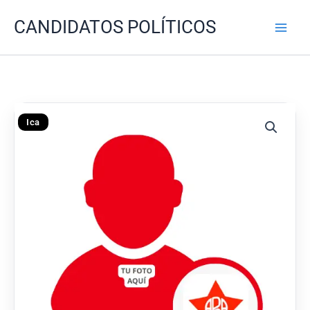
Ir
CANDIDATOS POLÍTICOS
al
contenido
Ica