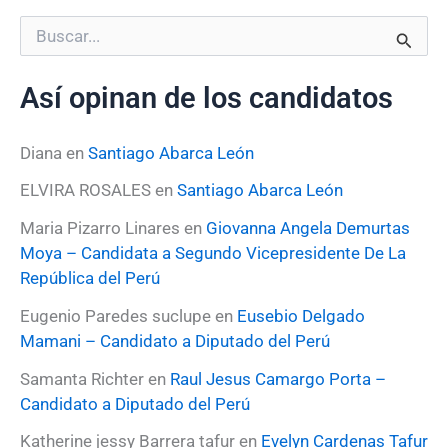
B
u
s
Así opinan de los candidatos
c
a
r
Diana
en
Santiago Abarca León
p
o
ELVIRA ROSALES
en
Santiago Abarca León
r
:
Maria Pizarro Linares
en
Giovanna Angela Demurtas
Moya – Candidata a Segundo Vicepresidente De La
República del Perú
Eugenio Paredes suclupe
en
Eusebio Delgado
Mamani – Candidato a Diputado del Perú
Samanta Richter
en
Raul Jesus Camargo Porta –
Candidato a Diputado del Perú
Katherine jessy Barrera tafur
en
Evelyn Cardenas Tafur