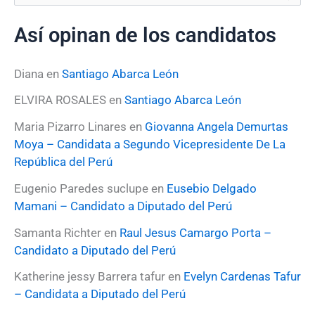
u
s
Así opinan de los candidatos
c
a
r
Diana
en
Santiago Abarca León
p
o
ELVIRA ROSALES
en
Santiago Abarca León
r
:
Maria Pizarro Linares
en
Giovanna Angela Demurtas
Moya – Candidata a Segundo Vicepresidente De La
República del Perú
Eugenio Paredes suclupe
en
Eusebio Delgado
Mamani – Candidato a Diputado del Perú
Samanta Richter
en
Raul Jesus Camargo Porta –
Candidato a Diputado del Perú
Katherine jessy Barrera tafur
en
Evelyn Cardenas Tafur
– Candidata a Diputado del Perú