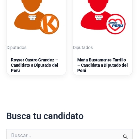
Diputados
Diputados
Royser Castro Grandez –
Maria Bustamante Tarrillo
Candidato a Diputado del
– Candidata a Diputado del
Perú
Perú
Busca tu candidato
B