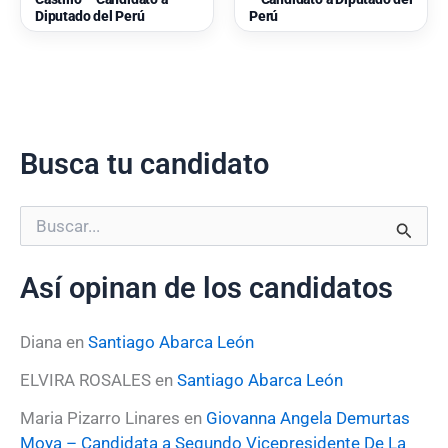
Diputado del Perú
Perú
Busca tu candidato
B
u
s
Así opinan de los candidatos
c
a
r
Diana
en
Santiago Abarca León
p
o
ELVIRA ROSALES
en
Santiago Abarca León
r
:
Maria Pizarro Linares
en
Giovanna Angela Demurtas
Moya – Candidata a Segundo Vicepresidente De La