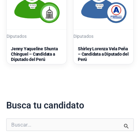
Diputados
Diputados
Jenny Yaqueline Shunta
Shirley Lorenza Vela Peña
Chinguel – Candidata a
– Candidata a Diputado del
Diputado del Perú
Perú
Busca tu candidato
B
u
s