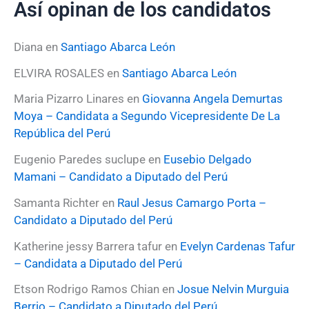
Así opinan de los candidatos
c
a
r
Diana
en
Santiago Abarca León
p
o
ELVIRA ROSALES
en
Santiago Abarca León
r
:
Maria Pizarro Linares
en
Giovanna Angela Demurtas
Moya – Candidata a Segundo Vicepresidente De La
República del Perú
Eugenio Paredes suclupe
en
Eusebio Delgado
Mamani – Candidato a Diputado del Perú
Samanta Richter
en
Raul Jesus Camargo Porta –
Candidato a Diputado del Perú
Katherine jessy Barrera tafur
en
Evelyn Cardenas Tafur
– Candidata a Diputado del Perú
Etson Rodrigo Ramos Chian
en
Josue Nelvin Murguia
Berrio – Candidato a Diputado del Perú