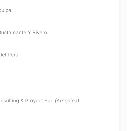
quipa
Bustamante Y Rivero
Del Peru
nsulting & Proyect Sac
(Arequipa)