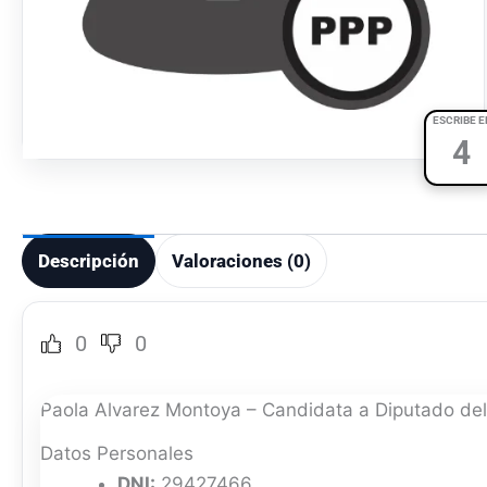
ESCRIBE E
4
Descripción
Valoraciones (0)
0
0
Paola Alvarez Montoya – Candidata a Diputado del
Datos Personales
DNI:
29427466