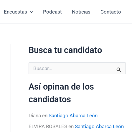
Encuestas
Podcast
Noticias
Contacto
Busca tu candidato
B
u
s
Así opinan de los
c
a
candidatos
r
p
o
Diana
en
Santiago Abarca León
r
:
ELVIRA ROSALES
en
Santiago Abarca León