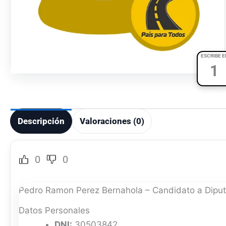
ESCRIBE E
1
Descripción
Valoraciones (0)
0
0
Pedro Ramon Perez Bernahola – Candidato a Diput
Datos Personales
DNI:
30503842