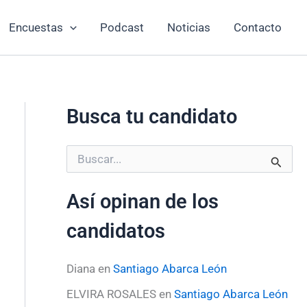
Encuestas
Podcast
Noticias
Contacto
Busca tu candidato
B
u
s
Así opinan de los
c
a
candidatos
r
p
o
Diana
en
Santiago Abarca León
r
:
ELVIRA ROSALES
en
Santiago Abarca León