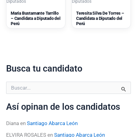
Diputados
Diputados
Maria Bustamante Tarrillo
Teresita Silva De Torres –
– Candidata a Diputado del
Candidata a Diputado del
Perú
Perú
Busca tu candidato
B
u
s
Así opinan de los candidatos
c
a
r
Diana
en
Santiago Abarca León
p
o
ELVIRA ROSALES
en
Santiago Abarca León