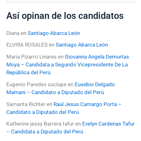
u
s
Así opinan de los candidatos
c
a
r
Diana
en
Santiago Abarca León
p
o
ELVIRA ROSALES
en
Santiago Abarca León
r
:
Maria Pizarro Linares
en
Giovanna Angela Demurtas
Moya – Candidata a Segundo Vicepresidente De La
República del Perú
Eugenio Paredes suclupe
en
Eusebio Delgado
Mamani – Candidato a Diputado del Perú
Samanta Richter
en
Raul Jesus Camargo Porta –
Candidato a Diputado del Perú
Katherine jessy Barrera tafur
en
Evelyn Cardenas Tafur
– Candidata a Diputado del Perú