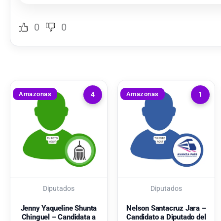
0
0
Amazonas
Amazonas
4
1
Diputados
Diputados
Jenny Yaqueline Shunta
Nelson Santacruz Jara –
Chinguel – Candidata a
Candidato a Diputado del