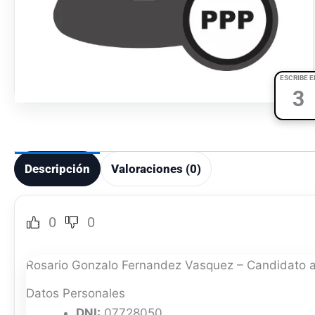
ESCRIBE E
3
Descripción
Valoraciones (0)
0
0
Rosario Gonzalo Fernandez Vasquez – Candidato a
Datos Personales
DNI:
07728050