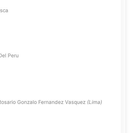
asca
Del Peru
osario Gonzalo Fernandez Vasquez
(Lima)