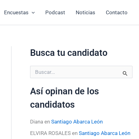
Encuestas
Podcast
Noticias
Contacto
Busca tu candidato
B
u
s
Así opinan de los
c
a
candidatos
r
p
o
Diana
en
Santiago Abarca León
r
:
ELVIRA ROSALES
en
Santiago Abarca León