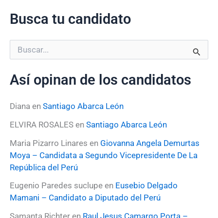
Busca tu candidato
B
u
s
Así opinan de los candidatos
c
a
r
Diana
en
Santiago Abarca León
p
o
ELVIRA ROSALES
en
Santiago Abarca León
r
:
Maria Pizarro Linares
en
Giovanna Angela Demurtas
Moya – Candidata a Segundo Vicepresidente De La
República del Perú
Eugenio Paredes suclupe
en
Eusebio Delgado
Mamani – Candidato a Diputado del Perú
Samanta Richter
en
Raul Jesus Camargo Porta –