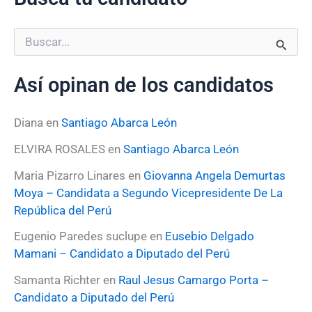
B
u
s
Así opinan de los candidatos
c
a
r
Diana
en
Santiago Abarca León
p
o
ELVIRA ROSALES
en
Santiago Abarca León
r
:
Maria Pizarro Linares
en
Giovanna Angela Demurtas
Moya – Candidata a Segundo Vicepresidente De La
República del Perú
Eugenio Paredes suclupe
en
Eusebio Delgado
Mamani – Candidato a Diputado del Perú
Samanta Richter
en
Raul Jesus Camargo Porta –
Candidato a Diputado del Perú