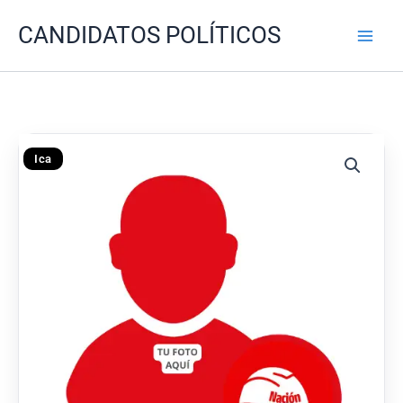
Ir
CANDIDATOS POLÍTICOS
al
contenido
Ica