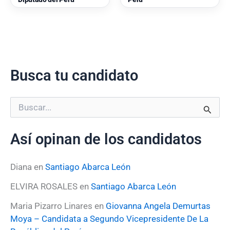
Busca tu candidato
B
u
s
Así opinan de los candidatos
c
a
r
Diana
en
Santiago Abarca León
p
o
ELVIRA ROSALES
en
Santiago Abarca León
r
:
Maria Pizarro Linares
en
Giovanna Angela Demurtas
Moya – Candidata a Segundo Vicepresidente De La