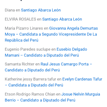
a
r
Diana
en
Santiago Abarca León
p
o
ELVIRA ROSALES
en
Santiago Abarca León
r
:
Maria Pizarro Linares
en
Giovanna Angela Demurtas
Moya – Candidata a Segundo Vicepresidente De La
República del Perú
Eugenio Paredes suclupe
en
Eusebio Delgado
Mamani – Candidato a Diputado del Perú
Samanta Richter
en
Raul Jesus Camargo Porta –
Candidato a Diputado del Perú
Katherine jessy Barrera tafur
en
Evelyn Cardenas Tafur
– Candidata a Diputado del Perú
Etson Rodrigo Ramos Chian
en
Josue Nelvin Murguia
Berrio – Candidato a Diputado del Perú