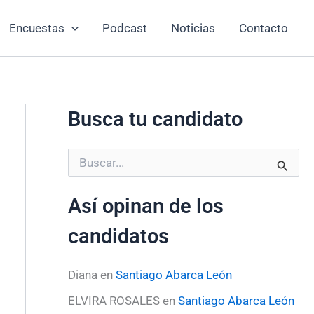
Encuestas
Podcast
Noticias
Contacto
Busca tu candidato
B
u
s
Así opinan de los
c
a
candidatos
r
p
o
Diana
en
Santiago Abarca León
r
:
ELVIRA ROSALES
en
Santiago Abarca León