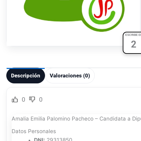
ESCRIBE E
2
Descripción
Valoraciones (0)
0
0
Amalia Emilia Palomino Pacheco – Candidata a Dip
Datos Personales
DNI:
29313850