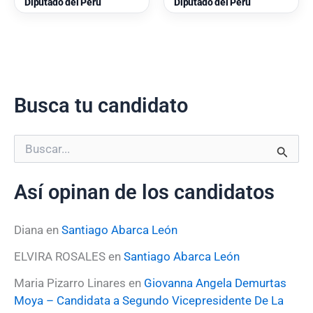
Diputado del Perú
Diputado del Perú
Busca tu candidato
B
u
s
Así opinan de los candidatos
c
a
r
Diana
en
Santiago Abarca León
p
o
ELVIRA ROSALES
en
Santiago Abarca León
r
:
Maria Pizarro Linares
en
Giovanna Angela Demurtas
Moya – Candidata a Segundo Vicepresidente De La