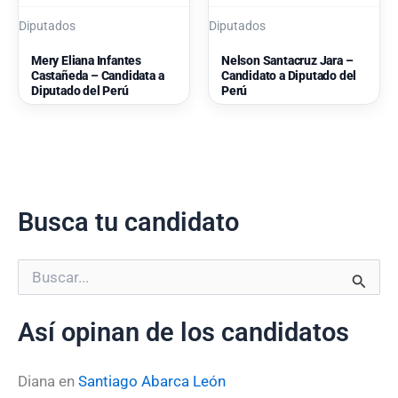
Diputados
Diputados
Mery Eliana Infantes
Nelson Santacruz Jara –
Castañeda – Candidata a
Candidato a Diputado del
Diputado del Perú
Perú
Busca tu candidato
B
u
s
Así opinan de los candidatos
c
a
r
Diana
en
Santiago Abarca León
p