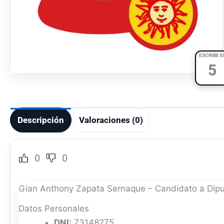
ESCRIBE E
5
Descripción
Valoraciones (0)
0
0
Gian Anthony Zapata Sernaque – Candidato a Dipu
Datos Personales
DNI:
73148275