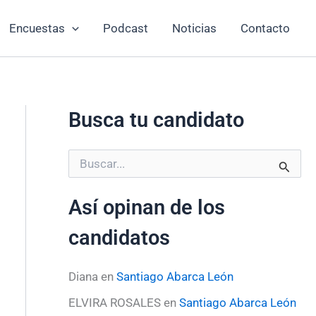
Encuestas
Podcast
Noticias
Contacto
Busca tu candidato
B
u
s
Así opinan de los
c
a
candidatos
r
p
o
Diana
en
Santiago Abarca León
r
:
ELVIRA ROSALES
en
Santiago Abarca León