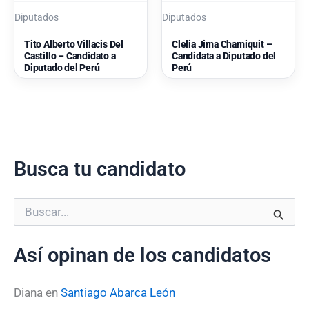
Diputados
Diputados
Tito Alberto Villacis Del
Clelia Jima Chamiquit –
Castillo – Candidato a
Candidata a Diputado del
Diputado del Perú
Perú
Busca tu candidato
B
u
s
Así opinan de los candidatos
c
a
r
Diana
en
Santiago Abarca León
p