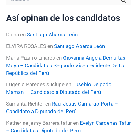
u
s
Así opinan de los candidatos
c
a
r
Diana
en
Santiago Abarca León
p
o
ELVIRA ROSALES
en
Santiago Abarca León
r
:
Maria Pizarro Linares
en
Giovanna Angela Demurtas
Moya – Candidata a Segundo Vicepresidente De La
República del Perú
Eugenio Paredes suclupe
en
Eusebio Delgado
Mamani – Candidato a Diputado del Perú
Samanta Richter
en
Raul Jesus Camargo Porta –
Candidato a Diputado del Perú
Katherine jessy Barrera tafur
en
Evelyn Cardenas Tafur
– Candidata a Diputado del Perú