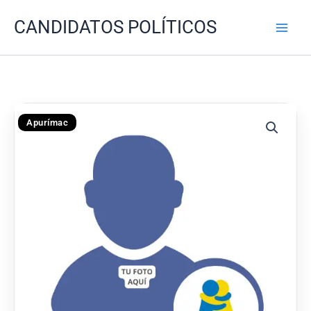
Ir
CANDIDATOS POLÍTICOS
al
contenido
Apurímac