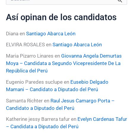
u
s
Así opinan de los candidatos
c
a
r
Diana
en
Santiago Abarca León
p
o
ELVIRA ROSALES
en
Santiago Abarca León
r
:
Maria Pizarro Linares
en
Giovanna Angela Demurtas
Moya – Candidata a Segundo Vicepresidente De La
República del Perú
Eugenio Paredes suclupe
en
Eusebio Delgado
Mamani – Candidato a Diputado del Perú
Samanta Richter
en
Raul Jesus Camargo Porta –
Candidato a Diputado del Perú
Katherine jessy Barrera tafur
en
Evelyn Cardenas Tafur
– Candidata a Diputado del Perú