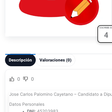
ESCRIBE E
4
Descripción
Valoraciones (0)
0
0
Jose Carlos Palomino Cayetano – Candidato a Dip
Datos Personales
DNI:
45203983