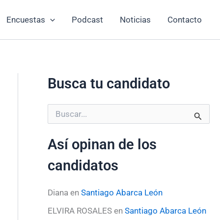
Encuestas
Podcast
Noticias
Contacto
Busca tu candidato
B
u
s
Así opinan de los
c
a
candidatos
r
p
o
Diana
en
Santiago Abarca León
r
:
ELVIRA ROSALES
en
Santiago Abarca León