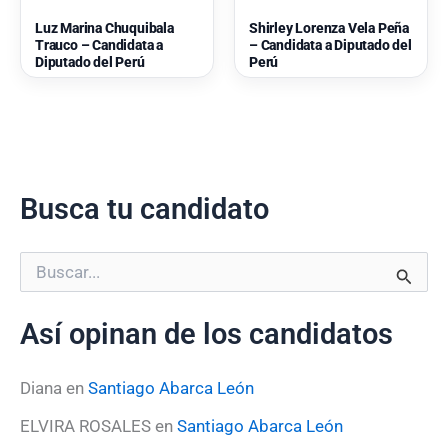
Luz Marina Chuquibala
Shirley Lorenza Vela Peña
Trauco – Candidata a
– Candidata a Diputado del
Diputado del Perú
Perú
Busca tu candidato
B
u
s
Así opinan de los candidatos
c
a
r
Diana
en
Santiago Abarca León
p
o
ELVIRA ROSALES
en
Santiago Abarca León
r