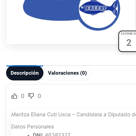
ESCRIBE E
2
Descripción
Valoraciones (0)
0
0
Maritza Eliana Cuti Usca – Candidata a Diputado d
Datos Personales
DNI:
46382327