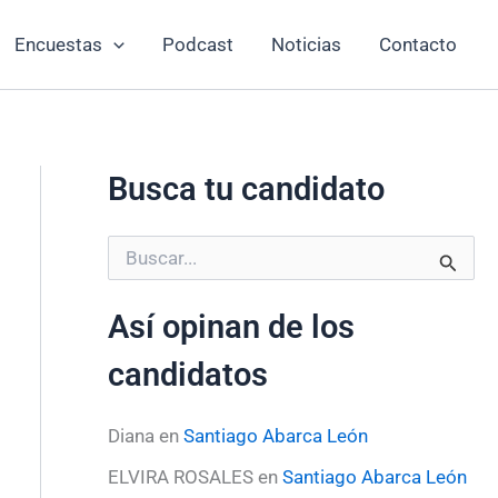
Encuestas
Podcast
Noticias
Contacto
Busca tu candidato
B
u
s
Así opinan de los
c
a
candidatos
r
p
o
Diana
en
Santiago Abarca León
r
:
ELVIRA ROSALES
en
Santiago Abarca León