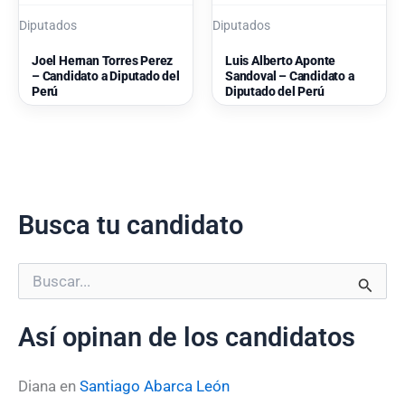
Diputados
Diputados
Joel Hernan Torres Perez
Luis Alberto Aponte
– Candidato a Diputado del
Sandoval – Candidato a
Perú
Diputado del Perú
Busca tu candidato
B
u
s
Así opinan de los candidatos
c
a
r
Diana
en
Santiago Abarca León
p