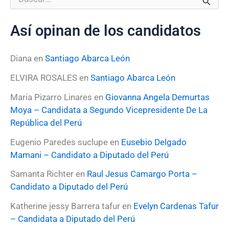
u
s
Así opinan de los candidatos
c
a
r
Diana
en
Santiago Abarca León
p
o
ELVIRA ROSALES
en
Santiago Abarca León
r
:
Maria Pizarro Linares
en
Giovanna Angela Demurtas
Moya – Candidata a Segundo Vicepresidente De La
República del Perú
Eugenio Paredes suclupe
en
Eusebio Delgado
Mamani – Candidato a Diputado del Perú
Samanta Richter
en
Raul Jesus Camargo Porta –
Candidato a Diputado del Perú
Katherine jessy Barrera tafur
en
Evelyn Cardenas Tafur
– Candidata a Diputado del Perú