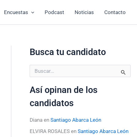
Encuestas
Podcast
Noticias
Contacto
Busca tu candidato
B
u
s
Así opinan de los
c
a
candidatos
r
p
o
Diana
en
Santiago Abarca León
r
:
ELVIRA ROSALES
en
Santiago Abarca León