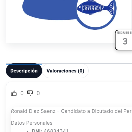
ESCRIBE E
3
Descripción
Valoraciones (0)
0
0
Ronald Diaz Saenz – Candidato a Diputado del Per
Datos Personales
DNI:
46834341