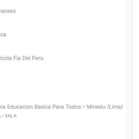
maraes
rca
icola Fia Del Peru
ma Educacion Basica Para Todos – Minedu
(Lima)
 – ENLA