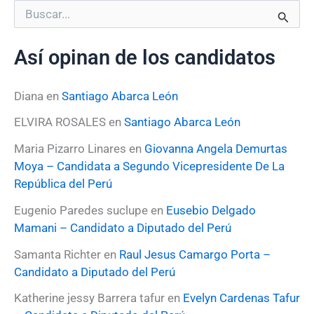
B
u
s
Así opinan de los candidatos
c
a
r
Diana
en
Santiago Abarca León
p
o
ELVIRA ROSALES
en
Santiago Abarca León
r
:
Maria Pizarro Linares
en
Giovanna Angela Demurtas
Moya – Candidata a Segundo Vicepresidente De La
República del Perú
Eugenio Paredes suclupe
en
Eusebio Delgado
Mamani – Candidato a Diputado del Perú
Samanta Richter
en
Raul Jesus Camargo Porta –
Candidato a Diputado del Perú
Katherine jessy Barrera tafur
en
Evelyn Cardenas Tafur