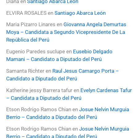
Diana
en
Santiago Abarca León
p
o
ELVIRA ROSALES
en
Santiago Abarca León
r
:
Maria Pizarro Linares
en
Giovanna Angela Demurtas
Moya – Candidata a Segundo Vicepresidente De La
República del Perú
Eugenio Paredes suclupe
en
Eusebio Delgado
Mamani – Candidato a Diputado del Perú
Samanta Richter
en
Raul Jesus Camargo Porta –
Candidato a Diputado del Perú
Katherine jessy Barrera tafur
en
Evelyn Cardenas Tafur
– Candidata a Diputado del Perú
Etson Rodrigo Ramos Chian
en
Josue Nelvin Murguia
Berrio – Candidato a Diputado del Perú
Etson Rodrigo Ramos Chian
en
Josue Nelvin Murguia
Berrio – Candidato a Diputado del Perú