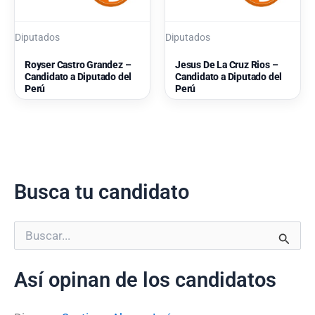
Diputados
Diputados
Royser Castro Grandez –
Jesus De La Cruz Rios –
Candidato a Diputado del
Candidato a Diputado del
Perú
Perú
Busca tu candidato
B
u
s
Así opinan de los candidatos
c
a
r