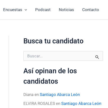
Encuestas
Podcast
Noticias
Contacto
Busca tu candidato
B
u
s
Así opinan de los
c
a
candidatos
r
p
o
Diana
en
Santiago Abarca León
r
:
ELVIRA ROSALES
en
Santiago Abarca León