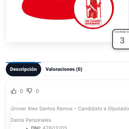
ESCRIBE E
3
Descripción
Valoraciones (0)
0
0
Grover Alex Santos Ramos – Candidato a Diputado
Datos Personales
DNI:
47603205